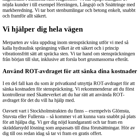
nöjda kunder i till exempel Herrängen, Långsjö och Snättringe med
markberedning. Vi tar bort stenbumlingar och betong enkelt, snabbt
och framför allt säkert.
Vi hjälper dig hela vägen
Merparten av våra uppdrag inom stenspräckning utför vi med så
kalla hydraulisk sprängning vilket är ett säkert och i princip
vibrationsfritt sätt att spräcka sten. Vi tar hand om stenspräckningen
från början till slut, inklusive att forsla bort grusmassorna efteråt.
Använd ROT-avdraget för att sänka dina kostnader
I en del fall kan du som är privatkund utnyttja ROT-avdraget för att
sänka kostnaden för stenspräckning. Vi rekommenderar att du först
kontrollerar med Skatteverket att du har rätt att använda ROT-
avdraget för det du vill ha hjälp med.
Oavsett vart i Stockholmstrakten du finns – exempelvis Glömsta,
Stuvsta eller Fullersta – så kommer vi att kunna vara snabbt på plats
för att hjälpa dig. Vi ger dig nöjd kundgaranti och tar fram en
skräddarsydd lösning som anpassats till dina förutsättningar. Hör av
dig till oss redan idag så tar vi fram en gratis offert.