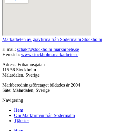
Markarbeten av grävfirma från Södermalm Stockholm
E-mail:
schakt@stockholm-markarbete.se
Hemsida:
www.stockholm-markarbete.se
Adress: Frihamnsgatan
115 56 Stockholm
Mälardalen, Sverige
Markberedningsföretaget bildades år 2004
Säte: Mälardalen, Sverige
Navigering
Hem
Om Markfirman från Södermalm
Tjänster
Hem