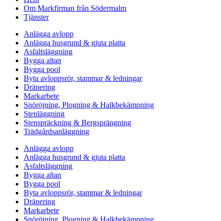
Om Markfirman från Södermalm
Tjänster
Anlägga avlopp
Anlägga husgrund & gjuta platta
Asfaltsläggning
Bygga altan
Bygga pool
Byta avloppsrör, stammar & ledningar
Dränering
Markarbete
Snöröjning, Plogning & Halkbekämpning
Stenläggning
Stenspräckning & Bergsprängning
Trädgårdsanläggning
Anlägga avlopp
Anlägga husgrund & gjuta platta
Asfaltsläggning
Bygga altan
Bygga pool
Byta avloppsrör, stammar & ledningar
Dränering
Markarbete
Snöröjning, Plogning & Halkbekämpning