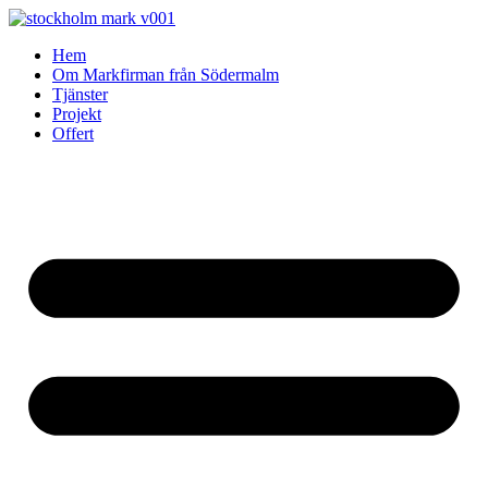
Skip
to
Hem
content
Om Markfirman från Södermalm
Tjänster
Projekt
Offert