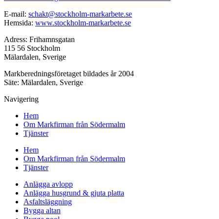
E-mail:
schakt@stockholm-markarbete.se
Hemsida:
www.stockholm-markarbete.se
Adress: Frihamnsgatan
115 56 Stockholm
Mälardalen, Sverige
Markberedningsföretaget bildades år 2004
Säte: Mälardalen, Sverige
Navigering
Hem
Om Markfirman från Södermalm
Tjänster
Hem
Om Markfirman från Södermalm
Tjänster
Anlägga avlopp
Anlägga husgrund & gjuta platta
Asfaltsläggning
Bygga altan