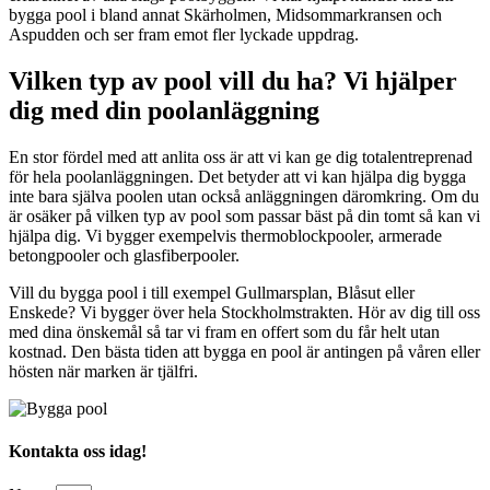
bygga pool i bland annat Skärholmen, Midsommarkransen och
Aspudden och ser fram emot fler lyckade uppdrag.
Vilken typ av pool vill du ha? Vi hjälper
dig med din poolanläggning
En stor fördel med att anlita oss är att vi kan ge dig totalentreprenad
för hela poolanläggningen. Det betyder att vi kan hjälpa dig bygga
inte bara själva poolen utan också anläggningen däromkring. Om du
är osäker på vilken typ av pool som passar bäst på din tomt så kan vi
hjälpa dig. Vi bygger exempelvis thermoblockpooler, armerade
betongpooler och glasfiberpooler.
Vill du bygga pool i till exempel Gullmarsplan, Blåsut eller
Enskede? Vi bygger över hela Stockholmstrakten. Hör av dig till oss
med dina önskemål så tar vi fram en offert som du får helt utan
kostnad. Den bästa tiden att bygga en pool är antingen på våren eller
hösten när marken är tjälfri.
Kontakta oss idag!