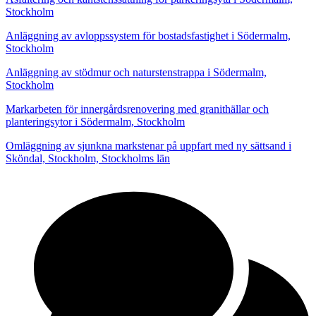
Stockholm
Anläggning av avloppssystem för bostadsfastighet i Södermalm,
Stockholm
Anläggning av stödmur och naturstenstrappa i Södermalm,
Stockholm
Markarbeten för innergårdsrenovering med granithällar och
planteringsytor i Södermalm, Stockholm
Omläggning av sjunkna markstenar på uppfart med ny sättsand i
Sköndal, Stockholm, Stockholms län