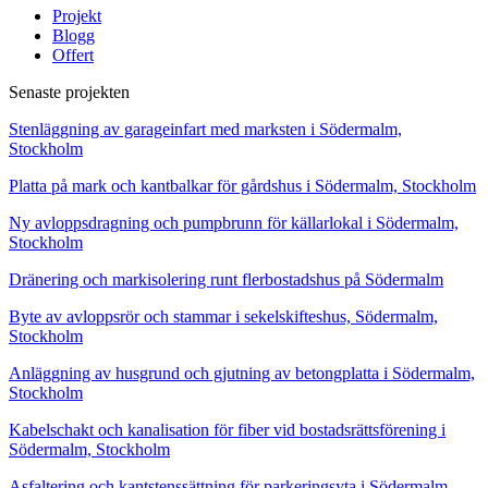
Projekt
Blogg
Offert
Senaste projekten
Stenläggning av garageinfart med marksten i Södermalm,
Stockholm
Platta på mark och kantbalkar för gårdshus i Södermalm, Stockholm
Ny avloppsdragning och pumpbrunn för källarlokal i Södermalm,
Stockholm
Dränering och markisolering runt flerbostadshus på Södermalm
Byte av avloppsrör och stammar i sekelskifteshus, Södermalm,
Stockholm
Anläggning av husgrund och gjutning av betongplatta i Södermalm,
Stockholm
Kabelschakt och kanalisation för fiber vid bostadsrättsförening i
Södermalm, Stockholm
Asfaltering och kantstenssättning för parkeringsyta i Södermalm,