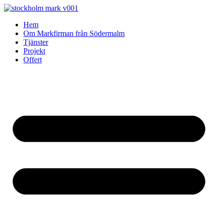
Skip
to
Hem
content
Om Markfirman från Södermalm
Tjänster
Projekt
Offert