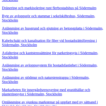
Dränering och markisolering runt flerbostadshus på Södermalm
Byte av avloppsrör och stammar i sekelskifteshus, Södermalm,
Stockholm
Anläggning av husgrund och gjutning av betongplatta i Södermalm,
Stockholm
Kabelschakt och kanalisation för fiber vid bostadsrättsförening i
Södermalm, Stockholm
Asfaltering och kantstenssättning för parkeringsyta i Södermalm,
Stockholm
Anläggning av avloppssystem för bostadsfastighet i Södermalm,
Stockholm
Anläggning av stödmur och naturstenstrappa i Södermalm,
Stockholm
Markarbeten för innergårdsrenovering med granithällar och
planteringsytor i Södermalm, Stockholm
Omläggning av sjunkna markstenar på uppfart med ny sättsand i