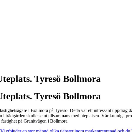
teplats. Tyresö Bollmora
teplats. Tyresö Bollmora
n fastighetsägare i Bollmora på Tyresö. Detta var ett intressant uppdrag 
ten i trädgården skulle se ut tillsammans med uteplatsen. Vår kunniga pr
fastighet på Granitvägen i Bollmora.
h? Vi erbjuder en stor mängd olika tjänster inom markentreprenad och du