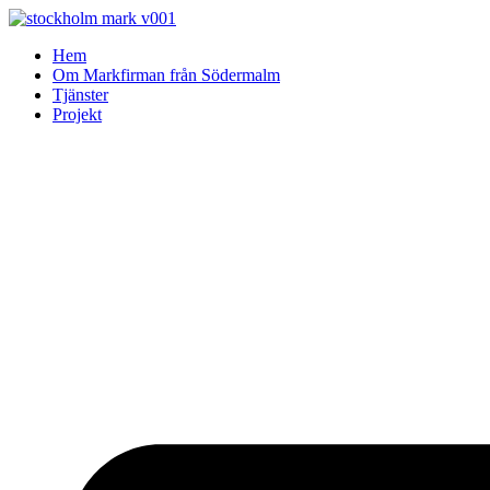
Skip
to
Hem
content
Om Markfirman från Södermalm
Tjänster
Projekt