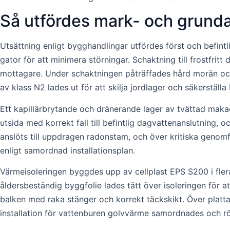
Så utfördes mark- och grund
Utsättning enligt bygghandlingar utfördes först och befint
gator för att minimera störningar. Schaktning till frostfr
mottagare. Under schaktningen påträffades hård morän och 
av klass N2 lades ut för att skilja jordlager och säkerställa 
Ett kapillärbrytande och dränerande lager av tvättad mak
utsida med korrekt fall till befintlig dagvattenanslutning
anslöts till uppdragen radonstam, och över kritiska genomför
enligt samordnad installationsplan.
Värmeisoleringen byggdes upp av cellplast EPS S200 i flera 
åldersbeständig byggfolie lades tätt över isoleringen för
balken med raka stänger och korrekt täckskikt. Över platta
installation för vattenburen golvvärme samordnades och rö