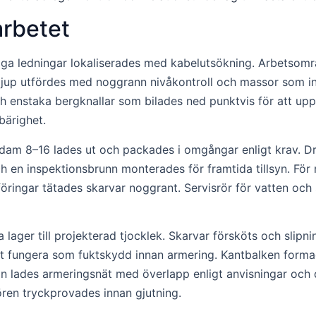
arbetet
liga ledningar lokaliserades med kabelutsökning. Arbetsomr
itt djup utfördes med noggrann nivåkontroll och massor som 
enstaka bergknallar som bilades ned punktvis för att uppn
bärighet.
adam 8–16 lades ut och packades i omgångar enligt krav. 
, och en inspektionsbrunn monterades för framtida tillsyn.
ingar tätades skarvar noggrant. Servisrör för vatten och spi
lager till projekterad tjocklek. Skarvar försköts och slipni
 att fungera som fuktskydd innan armering. Kantbalken for
n lades armeringsnät med överlapp enligt anvisningar och d
ren tryckprovades innan gjutning.