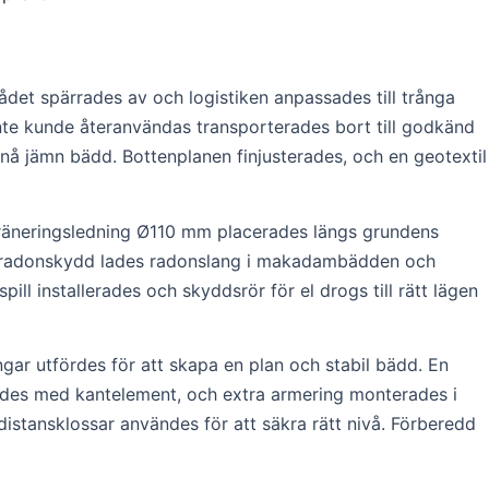
ådet spärrades av och logistiken anpassades till trånga
inte kunde återanvändas transporterades bort till godkänd
å jämn bädd. Bottenplanen finjusterades, och en geotextil
Dräneringsledning Ø110 mm placerades längs grundens
 För radonskydd lades radonslang i makadambädden och
ll installerades och skyddsrör för el drogs till rätt lägen
ngar utfördes för att skapa en plan och stabil bädd. En
mades med kantelement, och extra armering monterades i
istansklossar användes för att säkra rätt nivå. Förberedd