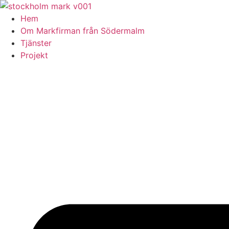
Skip
to
Hem
content
Om Markfirman från Södermalm
Tjänster
Projekt