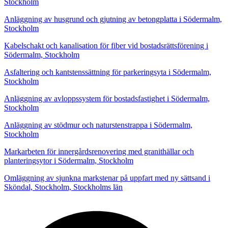
Stockholm
Anläggning av husgrund och gjutning av betongplatta i Södermalm,
Stockholm
Kabelschakt och kanalisation för fiber vid bostadsrättsförening i
Södermalm, Stockholm
Asfaltering och kantstenssättning för parkeringsyta i Södermalm,
Stockholm
Anläggning av avloppssystem för bostadsfastighet i Södermalm,
Stockholm
Anläggning av stödmur och naturstenstrappa i Södermalm,
Stockholm
Markarbeten för innergårdsrenovering med granithällar och
planteringsytor i Södermalm, Stockholm
Omläggning av sjunkna markstenar på uppfart med ny sättsand i
Sköndal, Stockholm, Stockholms län