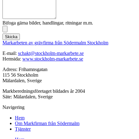
Bifoga gärna bilder, handlingar, ritningar m.m.
Skicka
Markarbeten av grävfirma från Södermalm Stockholm
E-mail:
schakt@stockholm-markarbete.se
Hemsida:
www.stockholm-markarbete.se
Adress: Frihamnsgatan
115 56 Stockholm
Mälardalen, Sverige
Markberedningsföretaget bildades år 2004
Säte: Mälardalen, Sverige
Navigering
Hem
Om Markfirman från Södermalm
Tjänster