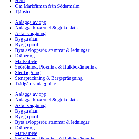
Hem
Om Markfirman från Södermalm
Tjänster
Anlägga avlopp
Anlägga husgrund & gjuta platta
Asfaltsläggning
Bygga altan
Bygga pool
Byta avloppsrör, stammar & ledningar
Dränering
Markarbete
Snöröjning, Plogning & Halkbekämpning
Stenläggning
Stenspräckning & Bergsprängning
Trädgårdsanläggning
Anlägga avlopp
Anlägga husgrund & gjuta platta
Asfaltsläggning
Bygga altan
Bygga pool
Byta avloppsrör, stammar & ledningar
Dränering
Markarbete
Snöröjning, Plogning & Halkbekämpning