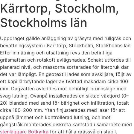
Kärrtorp, Stockholm,
Stockholms län
Uppdraget gällde anläggning av gräsyta med rullgräs och
bevattningssystem i Kärrtorp, Stockholm, Stockholms län.
Efter inmätning och utsättning revs den befintliga
gräsmattan och rotskott avlägsnades. Schakt utfördes till
planerad nivå, och massorna sorterades för återbruk där
det var lämpligt. En geotextil lades som avskiljare, följt av
ett kapillärbrytande lager av tvättad makadam cirka 100
mm. Dagvatten avleddes mot befintligt brunnsläge med
svag lutning. Ovanpå installerades en siktad växtjord (0–
20) blandad med sand för bärighet och infiltration, totalt
cirka 180–200 mm. Ytan finjusterades med laser för att
uppnå jämnhet och kontrollerad lutning, och mot
gångstråk monterades diskreta kantstöd i samarbete med
stenläggare Botkyrka
för att hålla grässvålen stabil.