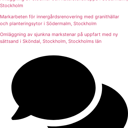
Stockholm
Markarbeten för innergårdsrenovering med granithällar
och planteringsytor i Södermalm, Stockholm
Omläggning av sjunkna markstenar på uppfart med ny
sättsand i Sköndal, Stockholm, Stockholms län