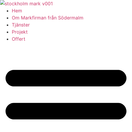
Skip
to
Hem
content
Om Markfirman från Södermalm
Tjänster
Projekt
Offert