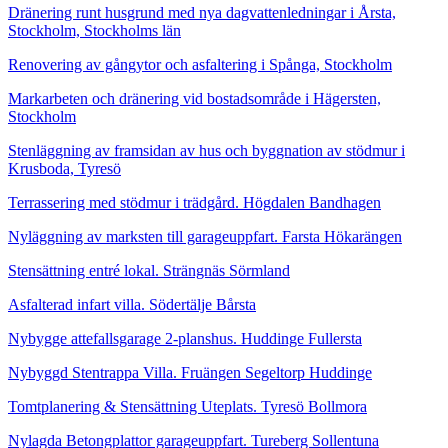
Dränering runt husgrund med nya dagvattenledningar i Årsta,
Stockholm, Stockholms län
Renovering av gångytor och asfaltering i Spånga, Stockholm
Markarbeten och dränering vid bostadsområde i Hägersten,
Stockholm
Stenläggning av framsidan av hus och byggnation av stödmur i
Krusboda, Tyresö
Terrassering med stödmur i trädgård. Högdalen Bandhagen
Nyläggning av marksten till garageuppfart. Farsta Hökarängen
Stensättning entré lokal. Strängnäs Sörmland
Asfalterad infart villa. Södertälje Bårsta
Nybygge attefallsgarage 2-planshus. Huddinge Fullersta
Nybyggd Stentrappa Villa. Fruängen Segeltorp Huddinge
Tomtplanering & Stensättning Uteplats. Tyresö Bollmora
Nylagda Betongplattor garageuppfart. Tureberg Sollentuna