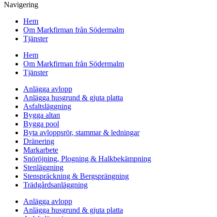
Navigering
Hem
Om Markfirman från Södermalm
Tjänster
Hem
Om Markfirman från Södermalm
Tjänster
Anlägga avlopp
Anlägga husgrund & gjuta platta
Asfaltsläggning
Bygga altan
Bygga pool
Byta avloppsrör, stammar & ledningar
Dränering
Markarbete
Snöröjning, Plogning & Halkbekämpning
Stenläggning
Stenspräckning & Bergsprängning
Trädgårdsanläggning
Anlägga avlopp
Anlägga husgrund & gjuta platta