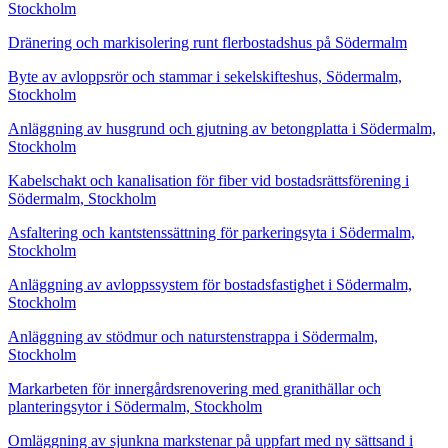
Stockholm
Dränering och markisolering runt flerbostadshus på Södermalm
Byte av avloppsrör och stammar i sekelskifteshus, Södermalm,
Stockholm
Anläggning av husgrund och gjutning av betongplatta i Södermalm,
Stockholm
Kabelschakt och kanalisation för fiber vid bostadsrättsförening i
Södermalm, Stockholm
Asfaltering och kantstenssättning för parkeringsyta i Södermalm,
Stockholm
Anläggning av avloppssystem för bostadsfastighet i Södermalm,
Stockholm
Anläggning av stödmur och naturstenstrappa i Södermalm,
Stockholm
Markarbeten för innergårdsrenovering med granithällar och
planteringsytor i Södermalm, Stockholm
Omläggning av sjunkna markstenar på uppfart med ny sättsand i