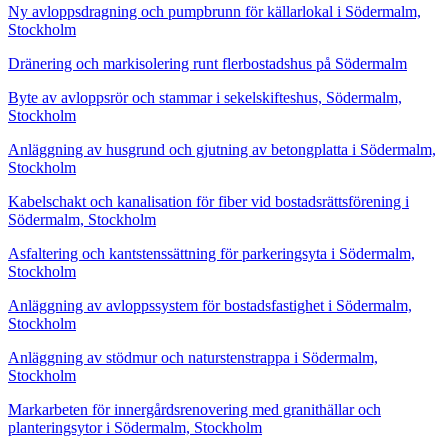
Ny avloppsdragning och pumpbrunn för källarlokal i Södermalm,
Stockholm
Dränering och markisolering runt flerbostadshus på Södermalm
Byte av avloppsrör och stammar i sekelskifteshus, Södermalm,
Stockholm
Anläggning av husgrund och gjutning av betongplatta i Södermalm,
Stockholm
Kabelschakt och kanalisation för fiber vid bostadsrättsförening i
Södermalm, Stockholm
Asfaltering och kantstenssättning för parkeringsyta i Södermalm,
Stockholm
Anläggning av avloppssystem för bostadsfastighet i Södermalm,
Stockholm
Anläggning av stödmur och naturstenstrappa i Södermalm,
Stockholm
Markarbeten för innergårdsrenovering med granithällar och
planteringsytor i Södermalm, Stockholm