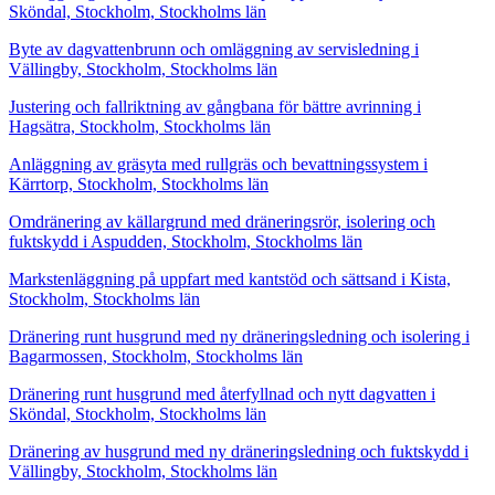
Sköndal, Stockholm, Stockholms län
Byte av dagvattenbrunn och omläggning av servisledning i
Vällingby, Stockholm, Stockholms län
Justering och fallriktning av gångbana för bättre avrinning i
Hagsätra, Stockholm, Stockholms län
Anläggning av gräsyta med rullgräs och bevattningssystem i
Kärrtorp, Stockholm, Stockholms län
Omdränering av källargrund med dräneringsrör, isolering och
fuktskydd i Aspudden, Stockholm, Stockholms län
Markstenläggning på uppfart med kantstöd och sättsand i Kista,
Stockholm, Stockholms län
Dränering runt husgrund med ny dräneringsledning och isolering i
Bagarmossen, Stockholm, Stockholms län
Dränering runt husgrund med återfyllnad och nytt dagvatten i
Sköndal, Stockholm, Stockholms län
Dränering av husgrund med ny dräneringsledning och fuktskydd i
Vällingby, Stockholm, Stockholms län