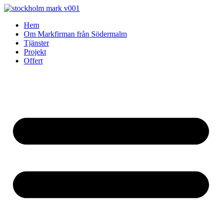
Skip
to
Hem
content
Om Markfirman från Södermalm
Tjänster
Projekt
Offert