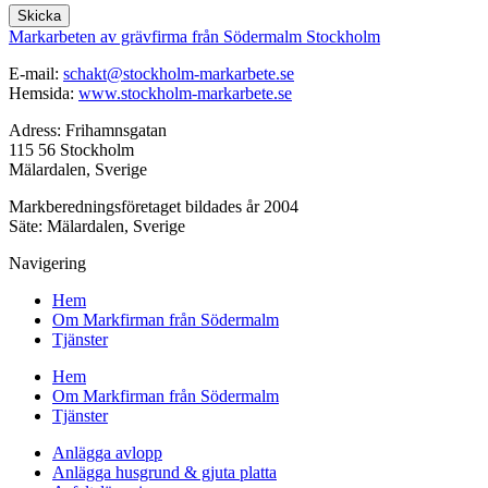
Skicka
Markarbeten av grävfirma från Södermalm Stockholm
E-mail:
schakt@stockholm-markarbete.se
Hemsida:
www.stockholm-markarbete.se
Adress: Frihamnsgatan
115 56 Stockholm
Mälardalen, Sverige
Markberedningsföretaget bildades år 2004
Säte: Mälardalen, Sverige
Navigering
Hem
Om Markfirman från Södermalm
Tjänster
Hem
Om Markfirman från Södermalm
Tjänster
Anlägga avlopp
Anlägga husgrund & gjuta platta