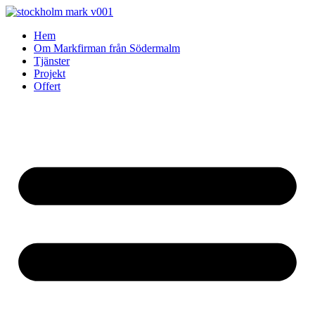
Skip
to
Hem
content
Om Markfirman från Södermalm
Tjänster
Projekt
Offert