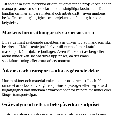
Att förändra stora markytor är ofta ett omfattande projekt och det är
många parametrar som spelar in i den slutgiltiga kostnaden. Det
handlar om mer än bara material och arbetskraft – även markens
beskaffenhet, tillgänglighet och projektets omfattning har stor
betydelse.
Markens förutsättningar styr arbetsinsatsen
En av de mest avgörande aspekterna är vilken typ av mark som ska
bearbetas. Hård, stenig jord kräver till exempel mer kraftfull
maskinpark än mjukare jordlager. Även förekomst av berg eller
andra hinder kan snabbt driva upp priset, då det krävs
specialutrustning eller extra arbetsmoment.
Åtkomst och transport – ofta avgörande delar
Hur maskiner och material enkelt kan transporteras till och från
området är också en viktig detalj. Smala passager eller begränsad
tillgänglighet kan innebära extrakostnader för mindre maskiner eller
längre transportvägar.
Grävvolym och efterarbete påverkar slutpriset
Ju större volym som ska grävas upp eller planeras om, desto mer