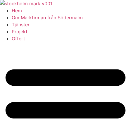
Skip
to
Hem
content
Om Markfirman från Södermalm
Tjänster
Projekt
Offert