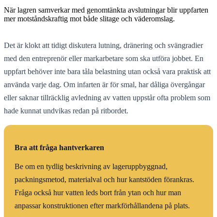
När lagren samverkar med genomtänkta avslutningar blir uppfarten
mer motståndskraftig mot både slitage och väderomslag.
Det är klokt att tidigt diskutera lutning, dränering och svängradier
med den entreprenör eller markarbetare som ska utföra jobbet. En
uppfart behöver inte bara tåla belastning utan också vara praktisk att
använda varje dag. Om infarten är för smal, har dåliga övergångar
eller saknar tillräcklig avledning av vatten uppstår ofta problem som
hade kunnat undvikas redan på ritbordet.
Bra att fråga hantverkaren
Be om en tydlig beskrivning av lageruppbyggnad,
packningsmetod, materialval och hur kantstöden förankras.
Fråga också hur vatten leds bort från ytan och hur man
anpassar konstruktionen efter markförhållandena på plats.