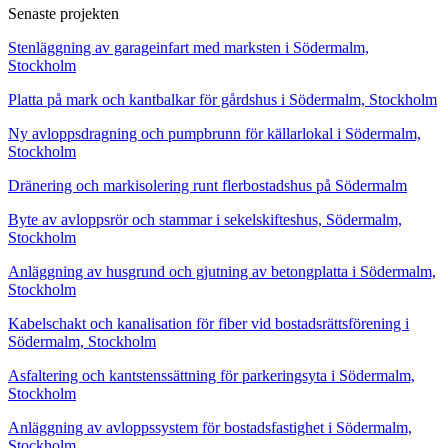
Senaste projekten
Stenläggning av garageinfart med marksten i Södermalm,
Stockholm
Platta på mark och kantbalkar för gårdshus i Södermalm, Stockholm
Ny avloppsdragning och pumpbrunn för källarlokal i Södermalm,
Stockholm
Dränering och markisolering runt flerbostadshus på Södermalm
Byte av avloppsrör och stammar i sekelskifteshus, Södermalm,
Stockholm
Anläggning av husgrund och gjutning av betongplatta i Södermalm,
Stockholm
Kabelschakt och kanalisation för fiber vid bostadsrättsförening i
Södermalm, Stockholm
Asfaltering och kantstenssättning för parkeringsyta i Södermalm,
Stockholm
Anläggning av avloppssystem för bostadsfastighet i Södermalm,
Stockholm