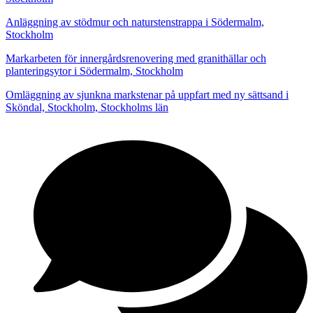
Anläggning av stödmur och naturstenstrappa i Södermalm,
Stockholm
Markarbeten för innergårdsrenovering med granithällar och
planteringsytor i Södermalm, Stockholm
Omläggning av sjunkna markstenar på uppfart med ny sättsand i
Sköndal, Stockholm, Stockholms län