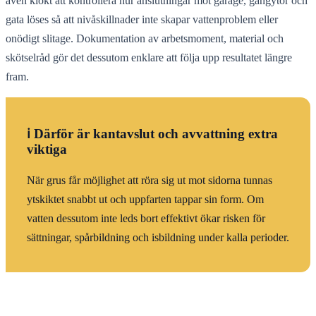
även klokt att kontrollera hur anslutningar mot garage, gångytor och
gata löses så att nivåskillnader inte skapar vattenproblem eller
onödigt slitage. Dokumentation av arbetsmoment, material och
skötselråd gör det dessutom enklare att följa upp resultatet längre
fram.
ℹ️ Därför är kantavslut och avvattning extra
viktiga
När grus får möjlighet att röra sig ut mot sidorna tunnas
ytskiktet snabbt ut och uppfarten tappar sin form. Om
vatten dessutom inte leds bort effektivt ökar risken för
sättningar, spårbildning och isbildning under kalla perioder.