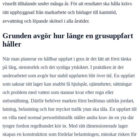
visuellt tilltalande under många år. För att resultatet ska hålla krävs
rätt uppbyggnad från markarbete och bärlager till kantstöd,
avvattning och löpande skötsel i alla årstider.
Grunden avgör hur länge en grusuppfart
håller
När man planerar en hållbar uppfart i grus är det lätt att först tänka
på färg, stenstorlek och det synliga ytskiktet. I praktiken är det
underarbetet som avgör hur stabil uppfarten blir över tid. En uppfart
som saknar rätt lager kan snabbt få hjulspår, ojämnheter, sättningar
och problem med vatten som stannar kvar efter regn eller
snösmältning. Därför behöver marken först bedömas utifrån jordart,
lutning, belastning och hur mycket trafik ytan ska tåla. En uppfart till
en villa med normal personbilstrafik ställer andra krav än en yta där
tyngre fordon regelbundet kör in. Med rätt dimensionerade lager
skapas en konstruktion som fördelar belastningen, minskar risken för