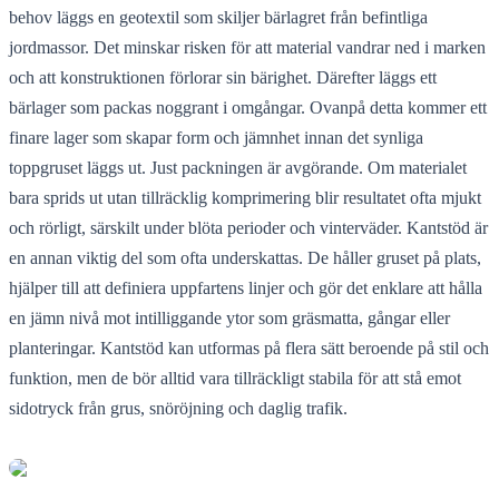
behov läggs en geotextil som skiljer bärlagret från befintliga
jordmassor. Det minskar risken för att material vandrar ned i marken
och att konstruktionen förlorar sin bärighet. Därefter läggs ett
bärlager som packas noggrant i omgångar. Ovanpå detta kommer ett
finare lager som skapar form och jämnhet innan det synliga
toppgruset läggs ut. Just packningen är avgörande. Om materialet
bara sprids ut utan tillräcklig komprimering blir resultatet ofta mjukt
och rörligt, särskilt under blöta perioder och vinterväder. Kantstöd är
en annan viktig del som ofta underskattas. De håller gruset på plats,
hjälper till att definiera uppfartens linjer och gör det enklare att hålla
en jämn nivå mot intilliggande ytor som gräsmatta, gångar eller
planteringar. Kantstöd kan utformas på flera sätt beroende på stil och
funktion, men de bör alltid vara tillräckligt stabila för att stå emot
sidotryck från grus, snöröjning och daglig trafik.