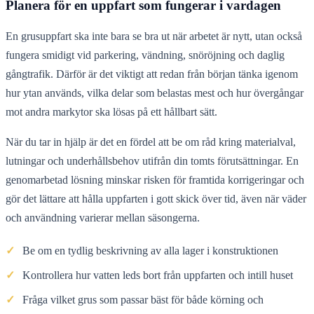
Planera för en uppfart som fungerar i vardagen
En grusuppfart ska inte bara se bra ut när arbetet är nytt, utan också
fungera smidigt vid parkering, vändning, snöröjning och daglig
gångtrafik. Därför är det viktigt att redan från början tänka igenom
hur ytan används, vilka delar som belastas mest och hur övergångar
mot andra markytor ska lösas på ett hållbart sätt.
När du tar in hjälp är det en fördel att be om råd kring materialval,
lutningar och underhållsbehov utifrån din tomts förutsättningar. En
genomarbetad lösning minskar risken för framtida korrigeringar och
gör det lättare att hålla uppfarten i gott skick över tid, även när väder
och användning varierar mellan säsongerna.
✓
Be om en tydlig beskrivning av alla lager i konstruktionen
✓
Kontrollera hur vatten leds bort från uppfarten och intill huset
✓
Fråga vilket grus som passar bäst för både körning och