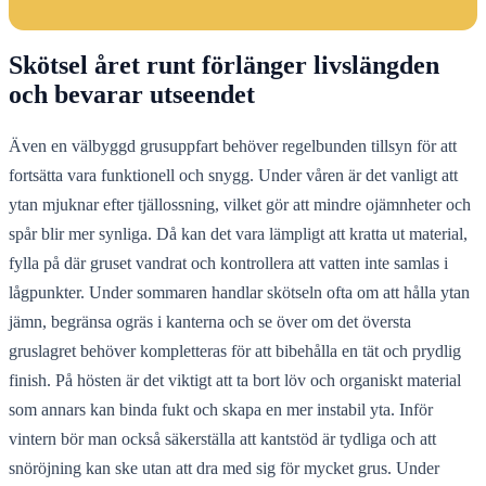
Skötsel året runt förlänger livslängden
och bevarar utseendet
Även en välbyggd grusuppfart behöver regelbunden tillsyn för att
fortsätta vara funktionell och snygg. Under våren är det vanligt att
ytan mjuknar efter tjällossning, vilket gör att mindre ojämnheter och
spår blir mer synliga. Då kan det vara lämpligt att kratta ut material,
fylla på där gruset vandrat och kontrollera att vatten inte samlas i
lågpunkter. Under sommaren handlar skötseln ofta om att hålla ytan
jämn, begränsa ogräs i kanterna och se över om det översta
gruslagret behöver kompletteras för att bibehålla en tät och prydlig
finish. På hösten är det viktigt att ta bort löv och organiskt material
som annars kan binda fukt och skapa en mer instabil yta. Inför
vintern bör man också säkerställa att kantstöd är tydliga och att
snöröjning kan ske utan att dra med sig för mycket grus. Under