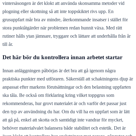
vintersäsongen är det klokt att använda skonsamma metoder vid
plogning eller skottning så att inte toppskiktet rivs upp. En
grusuppfart mår bra av mindre, återkommande insatser i stället för
stora punktåtgärder när problemen redan hunnit växa. Med rätt
rutiner hålls ytan jämnare, tryggare och lättare att underhålla från år
till år.
Det här bör du kontrollera innan arbetet startar
Innan anläggningen påbörjas är det bra att gå igenom några
praktiska punkter med utföraren. Säkerställ att schaktningens djup är
anpassat efter markens förutsättningar och den belastning uppfarten
ska tåla. Be också om förklaring kring vilket toppgrus som
rekommenderas, hur grovt materialet är och varför det passar just
den typ av användning du har. Om du vill ha en uppfart som är lätt
att gå på, enkel att skotta och samtidigt inte vandrar för mycket,
behöver materialvalet balansera både stabilitet och estetik. Det är