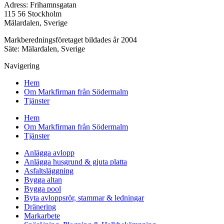
Adress: Frihamnsgatan
115 56 Stockholm
Mälardalen, Sverige
Markberedningsföretaget bildades år 2004
Säte: Mälardalen, Sverige
Navigering
Hem
Om Markfirman från Södermalm
Tjänster
Hem
Om Markfirman från Södermalm
Tjänster
Anlägga avlopp
Anlägga husgrund & gjuta platta
Asfaltsläggning
Bygga altan
Bygga pool
Byta avloppsrör, stammar & ledningar
Dränering
Markarbete