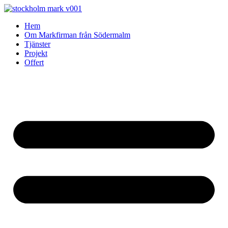
Skip
to
Hem
content
Om Markfirman från Södermalm
Tjänster
Projekt
Offert