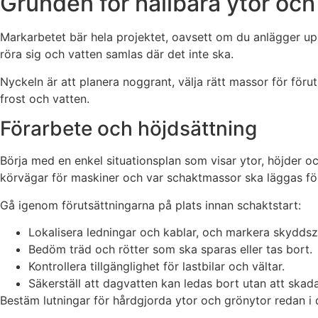
Grunden för hållbara ytor och
Markarbetet bär hela projektet, oavsett om du anlägger uppf
röra sig och vatten samlas där det inte ska.
Nyckeln är att planera noggrant, välja rätt massor för föru
frost och vatten.
Förarbete och höjdsättning
Börja med en enkel situationsplan som visar ytor, höjder oc
körvägar för maskiner och var schaktmassor ska läggas för ti
Gå igenom förutsättningarna på plats innan schaktstart:
Lokalisera ledningar och kablar, och markera skyddsz
Bedöm träd och rötter som ska sparas eller tas bort.
Kontrollera tillgänglighet för lastbilar och vältar.
Säkerställ att dagvatten kan ledas bort utan att skad
Bestäm lutningar för hårdgjorda ytor och grönytor redan i