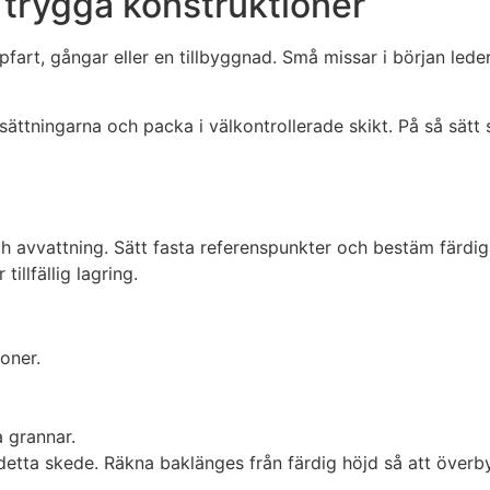
 trygga konstruktioner
art, gångar eller en tillbyggnad. Små missar i början leder
tsättningarna och packa i välkontrollerade skikt. På så sät
h avvattning. Sätt fasta referenspunkter och bestäm färdiga 
llfällig lagring.
oner.
a grannar.
 detta skede. Räkna baklänges från färdig höjd så att över