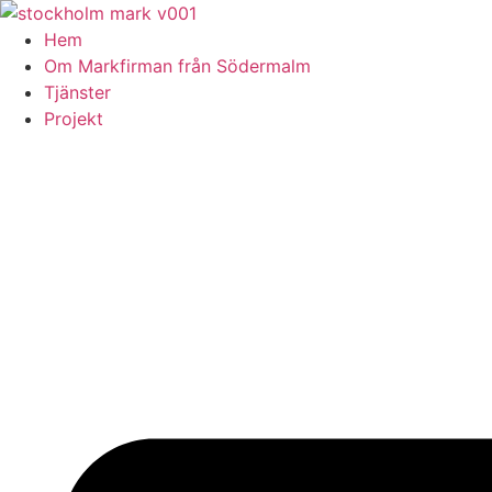
Skip
to
Hem
content
Om Markfirman från Södermalm
Tjänster
Projekt