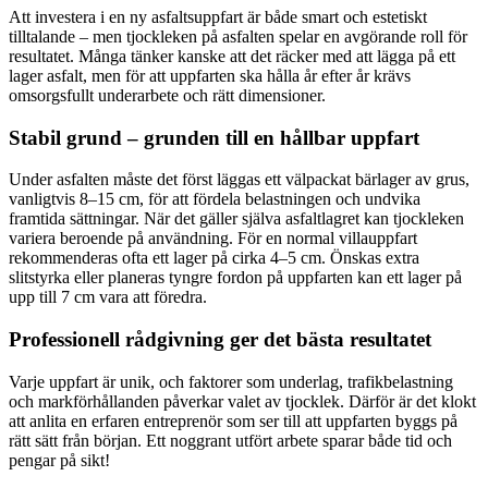
Att investera i en ny asfaltsuppfart är både smart och estetiskt
tilltalande – men tjockleken på asfalten spelar en avgörande roll för
resultatet. Många tänker kanske att det räcker med att lägga på ett
lager asfalt, men för att uppfarten ska hålla år efter år krävs
omsorgsfullt underarbete och rätt dimensioner.
Stabil grund – grunden till en hållbar uppfart
Under asfalten måste det först läggas ett välpackat bärlager av grus,
vanligtvis 8–15 cm, för att fördela belastningen och undvika
framtida sättningar. När det gäller själva asfaltlagret kan tjockleken
variera beroende på användning. För en normal villauppfart
rekommenderas ofta ett lager på cirka 4–5 cm. Önskas extra
slitstyrka eller planeras tyngre fordon på uppfarten kan ett lager på
upp till 7 cm vara att föredra.
Professionell rådgivning ger det bästa resultatet
Varje uppfart är unik, och faktorer som underlag, trafikbelastning
och markförhållanden påverkar valet av tjocklek. Därför är det klokt
att anlita en erfaren entreprenör som ser till att uppfarten byggs på
rätt sätt från början. Ett noggrant utfört arbete sparar både tid och
pengar på sikt!