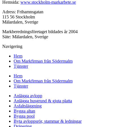
Hemsida:
www.stockholm-markarbete.se
Adress: Frihamnsgatan
115 56 Stockholm
Mälardalen, Sverige
Markberedningsföretaget bildades år 2004
Säte: Mälardalen, Sverige
Navigering
Hem
Om Markfirman från Södermalm
Tjänster
Hem
Om Markfirman från Södermalm
Tjänster
Anlägga avlopp
Anlägga husgrund & gjuta platta
Asfaltsläggning
Bygga altan
Bygga pool
Byta avloppsrör, stammar & ledningar
Dränering