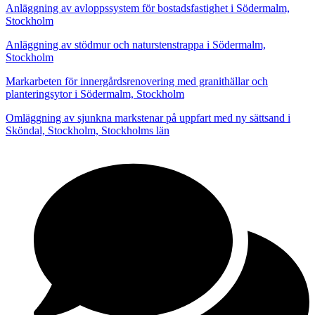
Anläggning av avloppssystem för bostadsfastighet i Södermalm,
Stockholm
Anläggning av stödmur och naturstenstrappa i Södermalm,
Stockholm
Markarbeten för innergårdsrenovering med granithällar och
planteringsytor i Södermalm, Stockholm
Omläggning av sjunkna markstenar på uppfart med ny sättsand i
Sköndal, Stockholm, Stockholms län