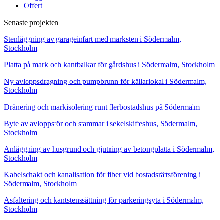
Offert
Senaste projekten
Stenläggning av garageinfart med marksten i Södermalm,
Stockholm
Platta på mark och kantbalkar för gårdshus i Södermalm, Stockholm
Ny avloppsdragning och pumpbrunn för källarlokal i Södermalm,
Stockholm
Dränering och markisolering runt flerbostadshus på Södermalm
Byte av avloppsrör och stammar i sekelskifteshus, Södermalm,
Stockholm
Anläggning av husgrund och gjutning av betongplatta i Södermalm,
Stockholm
Kabelschakt och kanalisation för fiber vid bostadsrättsförening i
Södermalm, Stockholm
Asfaltering och kantstenssättning för parkeringsyta i Södermalm,
Stockholm