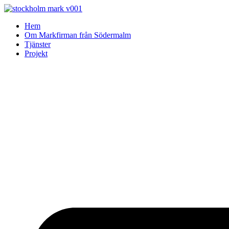
Skip
to
Hem
content
Om Markfirman från Södermalm
Tjänster
Projekt