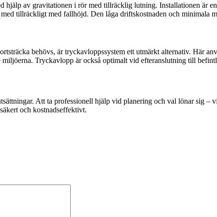
 hjälp av gravitationen i rör med tillräcklig lutning. Installationen är en
den med tillräckligt med fallhöjd. Den låga driftskostnaden och minimala
portsträcka behövs, är tryckavloppssystem ett utmärkt alternativ. Här a
miljöerna. Tryckavlopp är också optimalt vid efteranslutning till befintl
ättningar. Att ta professionell hjälp vid planering och val lönar sig – vi
ssäkert och kostnadseffektivt.