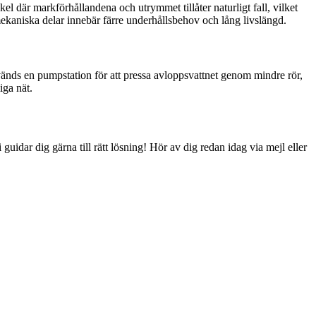
kel där markförhållandena och utrymmet tillåter naturligt fall, vilket
 mekaniska delar innebär färre underhållsbehov och lång livslängd.
nvänds en pumpstation för att pressa avloppsvattnet genom mindre rör,
iga nät.
 guidar dig gärna till rätt lösning! Hör av dig redan idag via mejl eller